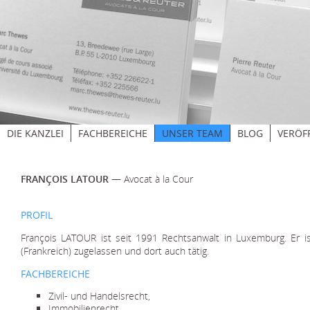
DIE KANZLEI
FACHBEREICHE
UNSER TEAM
BLOG
VERÖF
FRANÇOIS LATOUR
—
Avocat à la Cour
PROFIL
François LATOUR ist seit 1991 Rechtsanwalt in Luxemburg. Er ist
(Frankreich) zugelassen und dort auch tätig.
FACHBEREICHE
Zivil- und Handelsrecht,
Immobilienrecht,